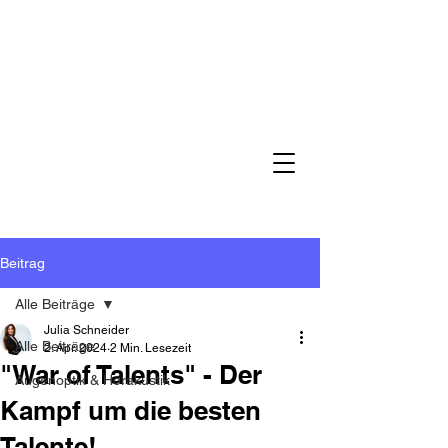
Beitrag
Alle Beiträge
Julia Schneider
Alle Beiträge
2. Apr. 2024
2 Min. Lesezeit
"War of Talents" - Der
Augenoptik & Hörakustik
Kampf um die besten
Talente!