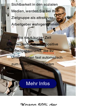
Sichtbarkeit in den sozialen
Medien, werden Sie bei Ihrer
Zielgruppe als attraktiver
Arbeitgeber wahrgenommen.
Bereits nach kurzer Zeit
entwickelt sich eine positive
Arbeitgebermarke, die Ihr
Unternehmen fast automatisch
zum Mitarbeitermagneten
werden lässt.
Mehr Infos
"Knapp 50% der