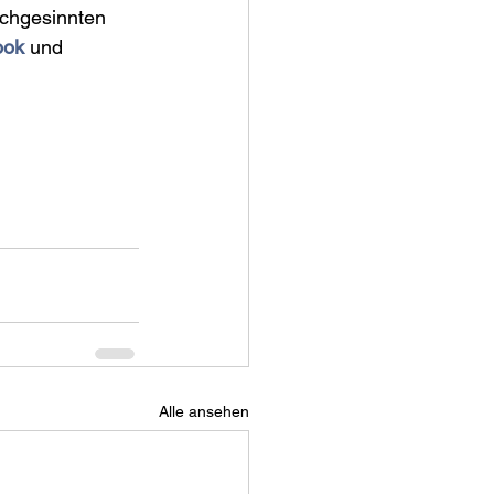
eichgesinnten 
ook
 und 
Alle ansehen