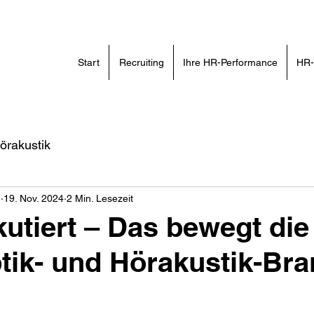
Start
Recruiting
Ihre HR-Performance
HR-
örakustik
n
19. Nov. 2024
2 Min. Lesezeit
kutiert – Das bewegt die
ik- und Hörakustik-Br