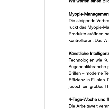
Wir werfen einen Bli
Myopie-Management:
Die steigende Verbre
rückt das Myopie-Ma
Produkte eröffnen n
kontrollieren. Das W
Künstliche Intelligen
Technologien wie Küns
Augenoptikbranche g
Brillen – moderne T
Effizienz in Filiale
jedoch ein großes T
4-Tage-Woche und fle
Die Arbeitswelt verän