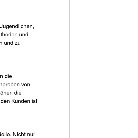
 Jugendlichen, 
ethoden und 
n und zu 
n die 
Anproben von 
höhen die 
 den Kunden ist 
elle. NIcht nur 