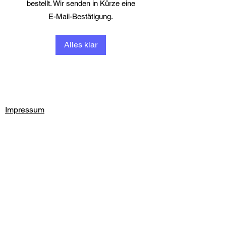
bestellt. Wir senden in Kürze eine
E-Mail-Bestätigung.
Alles klar
Impressum
Datenschutz
Kontakt
Beutler Saghari Solutions Ltd.
360° Recruiting
Bömbergring 100