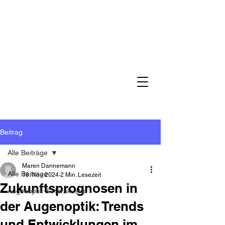
Beitrag
Alle Beiträge
Maren Dannemann
Alle Beiträge
19. Nov. 2024
2 Min. Lesezeit
Zukunftsprognosen in
Augenoptik & Hörakustik
der Augenoptik: Trends
und Entwicklungen im