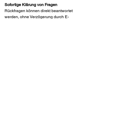
Sofortige Klärung von Fragen
Rückfragen können direkt beantwortet 
werden, ohne Verzögerung durch E-
Mails oder Nachrichten. 
Schnelleres Feedback
Die Recruiter erhalten unmittelbar eine 
erste Einschätzung zur Verfügbarkeit, 
Motivation und Passung des 
Kandidaten und damit zur weiteren 
Fortsetzung des Prozesses, bevor 
weitere Ressourcen aufgebracht 
werden.  
Persönliche Ansprache passiver 
Kandidaten
Viele qualifizierte "versteckte" Talente 
sind nicht aktiv auf Jobsuche und 