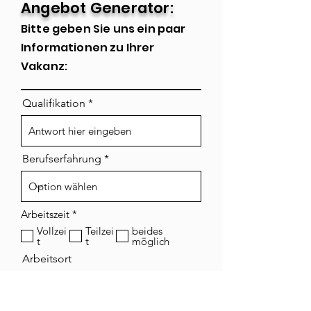
Angebot Generator:
Bitte geben Sie uns ein paar
Informatione
n zu Ihrer
Vakanz:
Qualifikation
Berufserfahrung
P
Arbeitszeit
*
f
Vollzei
Teilzei
beides
l
t
t
möglich
i
c
Arbeitsort
h
t
f
e
l