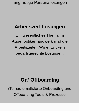
langfristige Personallösungen
Arbeitszeit Lösungen
Ein wesentliches Thema im
Augenoptikerhandwerk sind die
Arbeitszeiten. Wir entwickeln
bedarfsgerechte Lösungen.
On/ Offboarding
(Teil)automatisierte Onboarding und
Offboarding Tools & Prozesse