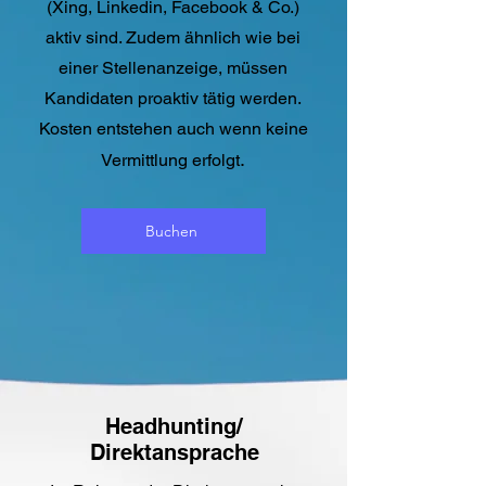
(Xing, Linkedin, Facebook & Co.)
aktiv sind. Zudem ähnlich wie bei
einer Stellenanzeige, müssen
Kandidaten proaktiv tätig werden.
Kosten entstehen auch wenn keine
.
Vermittlung erfolgt
Buchen
Headhunting/
Direktansprache